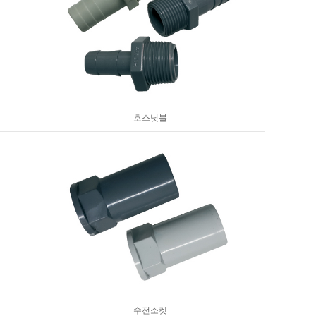
호스닛블
수전소켓