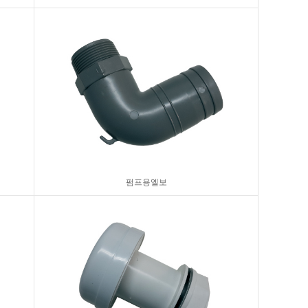
펌프용엘보