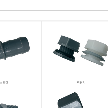
스연결
피팅A