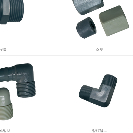
닛블
소켓
스엘보
양PT엘보